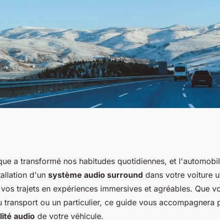
un système de
ue a transformé nos habitudes quotidiennes, et l'automobil
tallation d'un
système audio surround
dans votre voiture ut
und dans une
os trajets en expériences immersives et agréables. Que v
u transport ou un particulier, ce guide vous accompagnera 
our une expérience
lité audio
de votre véhicule.