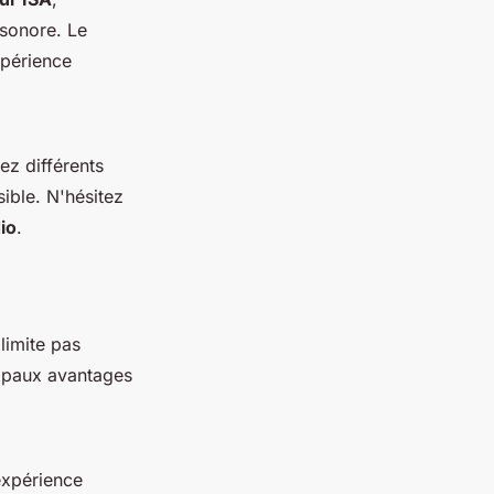
 sonore. Le
xpérience
ez différents
ible. N'hésitez
io
.
 limite pas
cipaux avantages
expérience