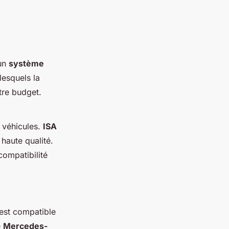
’un
système
lesquels la
tre budget.
 véhicules.
ISA
haute qualité.
compatibilité
est compatible
e
Mercedes-