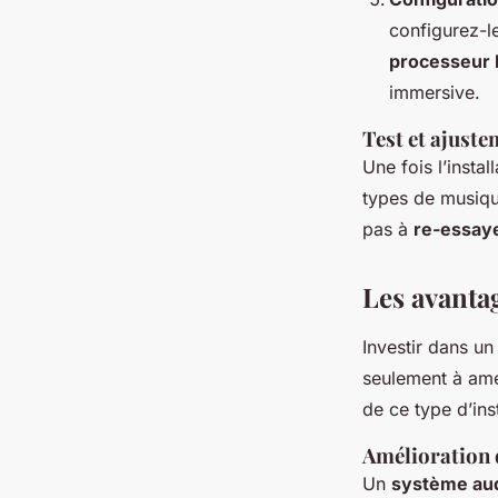
configurez-le
processeur 
immersive.
Test et ajust
Une fois l’instal
types de musique
pas à
re-essay
Les avanta
Investir dans u
seulement à amé
de ce type d’inst
Amélioration d
Un
système au