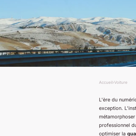
Accueil
›
Voiture
VOITURE
Comment installer 
L'ère du numériq
exception. L'ins
sonorisation surro
métamorphoser v
professionnel d
voiture utilitaire p
optimiser la
qua