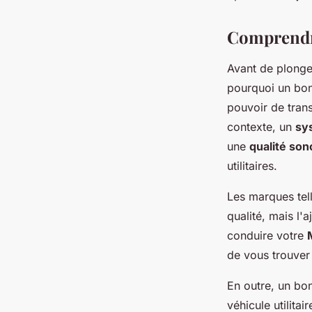
audio immersive?
Comprendre
Avant de plonger
Léa
•
12 juillet 2024
•
5 min de lecture
pourquoi un bo
pouvoir de tran
contexte, un
sy
une
qualité son
utilitaires.
Les marques tel
qualité, mais l'
conduire votre
de vous trouve
En outre, un bo
véhicule utilitai