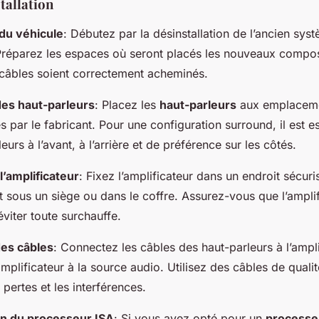
stallation
du véhicule
: Débutez par la désinstallation de l’ancien syst
Préparez les espaces où seront placés les nouveaux composa
 câbles soient correctement acheminés.
 des haut-parleurs
: Placez les
haut-parleurs
aux emplacem
ar le fabricant. Pour une configuration surround, il est es
eurs à l’avant, à l’arrière et de préférence sur les côtés.
’amplificateur
: Fixez l’amplificateur dans un endroit sécuri
 sous un siège ou dans le coffre. Assurez-vous que l’amplif
éviter toute surchauffe.
es câbles
: Connectez les câbles des haut-parleurs à l’ampli
mplificateur à la source audio. Utilisez des câbles de quali
 pertes et les interférences.
on du processeur ISA
: Si vous avez opté pour un
processe