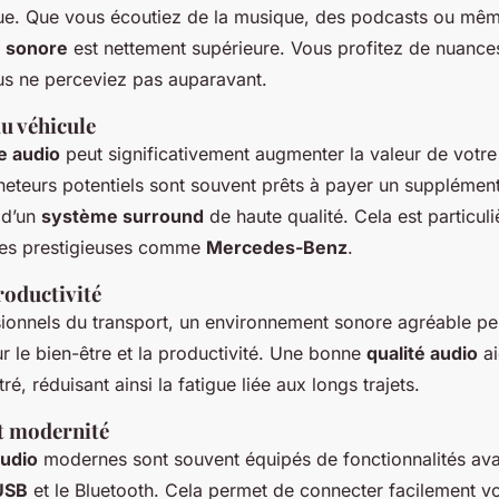
que. Que vous écoutiez de la musique, des podcasts ou mêm
é sonore
est nettement supérieure. Vous profitez de nuances
s ne perceviez pas auparavant.
u véhicule
e audio
peut significativement augmenter la valeur de votre
acheteurs potentiels sont souvent prêts à payer un supplémen
 d’un
système surround
de haute qualité. Cela est particul
es prestigieuses comme
Mercedes-Benz
.
roductivité
sionnels du transport, un environnement sonore agréable pe
ur le bien-être et la productivité. Une bonne
qualité audio
ai
ré, réduisant ainsi la fatigue liée aux longs trajets.
et modernité
udio
modernes sont souvent équipés de fonctionnalités a
USB
et le Bluetooth. Cela permet de connecter facilement vo