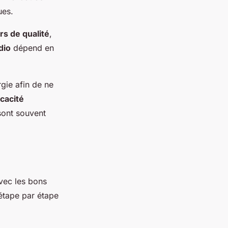
ues.
rs de qualité
,
dio
dépend en
ie afin de ne
icacité
 sont souvent
vec les bons
 étape par étape