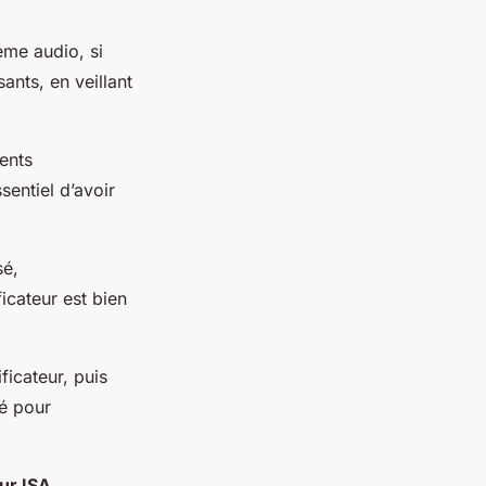
ème audio, si
nts, en veillant
ents
sentiel d’avoir
sé,
icateur est bien
ficateur, puis
té pour
ur ISA
,