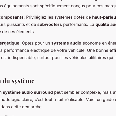
ins équipements sont spécifiquement conçus pour ces marq
 composants
: Privilégiez les systèmes dotés de
haut-parleu
eurs puissants et de
subwoofers
performants. La
qualité au
e de ces éléments.
nergétique
: Optez pour un
système audio
économe en énerg
 la performance électrique de votre véhicule. Une bonne
eff
est indispensable, surtout pour les véhicules utilitaires qui
n du système
un
système audio surround
peut sembler complexe, mais a
thodologie claire, c’est tout à fait réalisable. Voici un guide
 dans cette démarche.