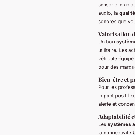
sensorielle uni
audio, la
qualit
sonores que vou
Valorisation d
Un bon
systèm
utilitaire. Les 
véhicule équipé
pour des marqu
Bien-être et p
Pour les profes
impact positif s
alerte et concent
Adaptabilité 
Les
systèmes a
la connectivité