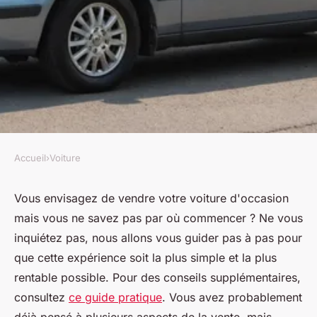
Accueil
›
Voiture
VOITURE
Comment réussir la vente de
Vous envisagez de vendre votre voiture d'occasion
mais vous ne savez pas par où commencer ? Ne vous
votre voiture d'occasion
inquiétez pas, nous allons vous guider pas à pas pour
facilement
que cette expérience soit la plus simple et la plus
rentable possible. Pour des conseils supplémentaires,
Léa
•
6 février 2025
•
8 min de lecture
consultez
ce guide pratique
. Vous avez probablement